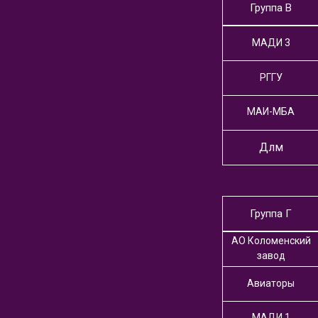
Группа В
МАДИ 3
РГГУ
МАИ-МБА
Длм
Группа Г
АО Коломенский
завод
Авиаторы
МАДИ 1