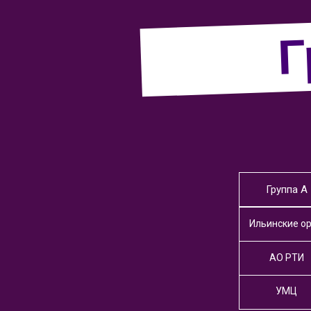
Г
Группа А
Ильинские о
АО РТИ
УМЦ