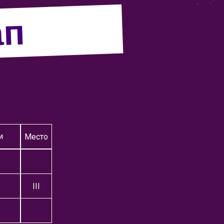
ап
и
Место
III