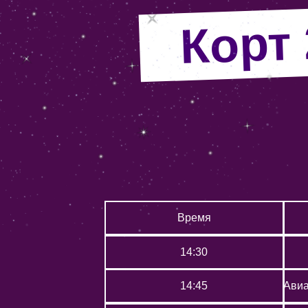
Корт 
Время
14:30
14:45
Авиа