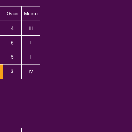
Очки
Место
4
III
I
6
5
I
3
IV