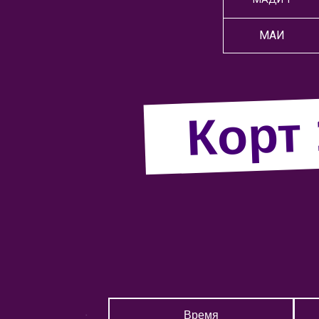
МАИ
Корт 
Время