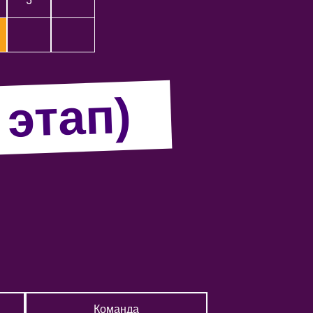
5
 этап)
Команда