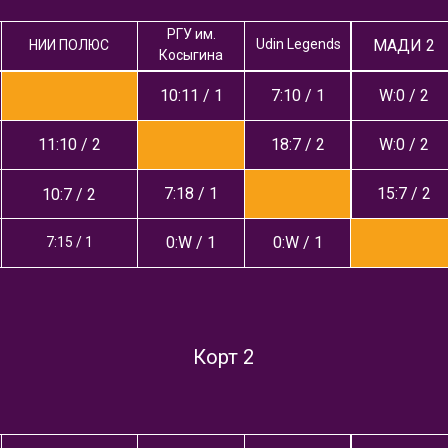
РГУ им.
Udin Legends
МАДИ 2
НИИ ПОЛЮС
Косыгина
10:11 / 1
7:10 / 1
W:0 / 2
11:10 / 2
18:7 / 2
W:0 / 2
7:18 / 1
15:7 / 2
10:7 / 2
0:W / 1
0:W / 1
7:15 / 1
Корт 2