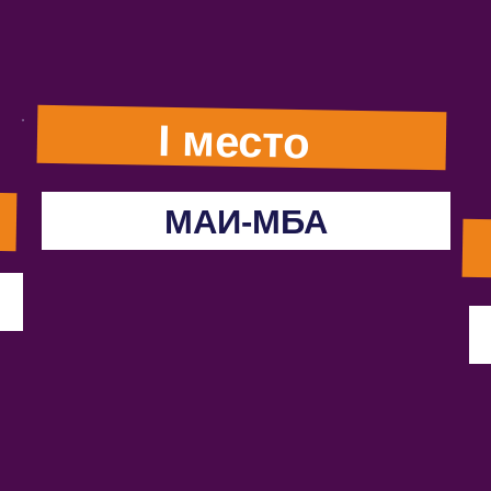
I место
МАИ-МБА