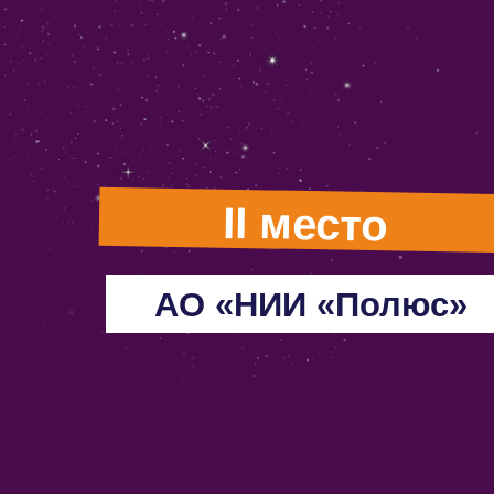
II место
АО «НИИ «Полюс»