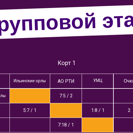
рупповой эт
Корт 1
УМЦ
Очк
Ильинские орлы
АО РТИ
7:5 / 2
рлы
5:7 / 1
1:8 / 1
2
7:18 / 1