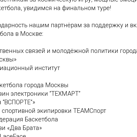
етбола, увидимся на финальном туре!
одарность нашим партнёрам за поддержку и вк
бола в Москве:
ственных связей и молодёжной политики горо
сквы»
виационный институт
скетбола города Москвы
азин электроники “ТЕХМАРТ”
я “ВСПОРТЕ”»
и спортивной экипировки TEAMСпорт
едерация Баскетбола
ви «Два Брата»
 LaceFace