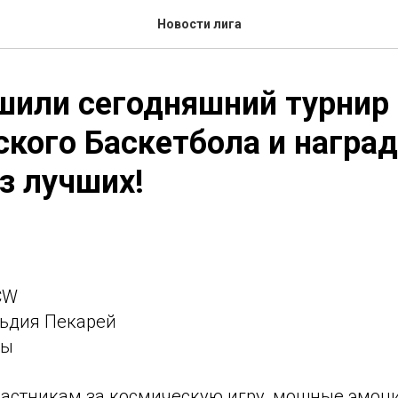
Новости лига
шили сегодняшний турнир
кого Баскетбола и награ
з лучших!
CW
льдия Пекарей
бы
частникам за космическую игру, мощные эмоц