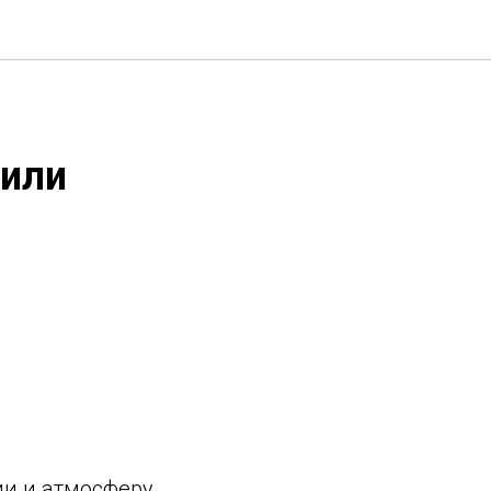
дили
ии и атмосферу