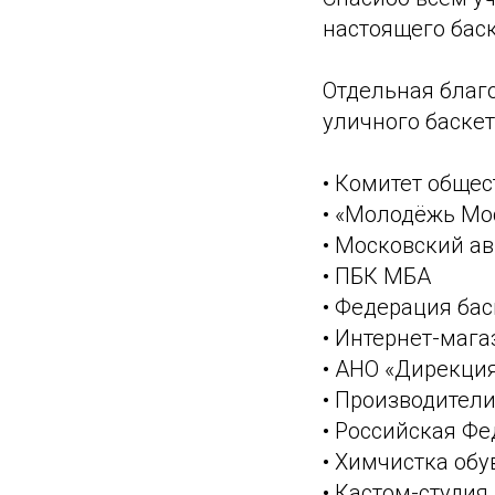
настоящего баск
Отдельная благ
уличного баскет
• Комитет обще
• «Молодёжь Мо
• Московский а
• ПБК МБА
• Федерация ба
• Интернет-маг
• АНО «Дирекци
• Производител
• Российская Ф
• Химчистка обу
• Кастом-студия